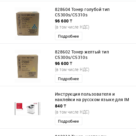
828604 Тонер голубой тип
С5300s/C5310s
96 600 ₸
(в том числе НДС)
Подробнее
828602 Тонер желтый тип
С5300s/C5310s
96 600 ₸
(в том числе НДС)
Подробнее
Инструкция пользователя и
наклейки на русском языке для IM
C2000-6000
840 ₸
(в том числе НДС)
Подробнее