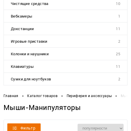
Чистящие средства
10
Вебкамеры
1
Докстанции
11
Игровые приставки
2
Колонки и наушники
25
Клавиатуры
11
Сумки для ноутбуков
2
•
•
•
Главная
Каталог товаров
Периферия и аксессуары
Мыши
Мыши-Манипуляторы
Фильтр