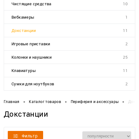
Чистящие средства
10
Вебкамеры
1
Докстанции
11
Игровые приставки
2
Колонки и наушники
25
Клавиатуры
11
Сумки для ноутбуков
2
•
•
•
Главная
Каталог товаров
Периферия и аксессуары
Докс
Докстанции
Фильтр