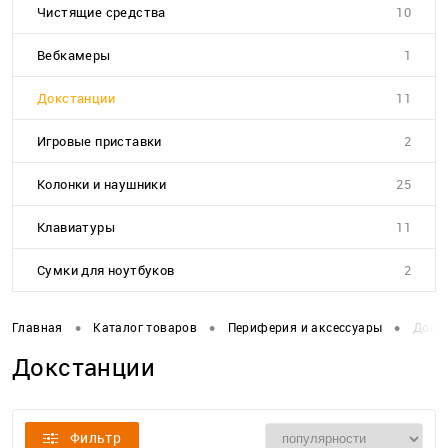
Чистящие средства
10
Вебкамеры
1
Докстанции
11
Игровые приставки
2
Колонки и наушники
25
Клавиатуры
11
Сумки для ноутбуков
2
•
•
•
Главная
Каталог товаров
Периферия и аксессуары
Докс
Докстанции
Фильтр