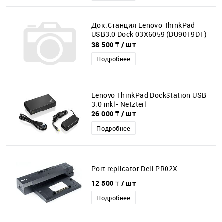
Док.Станция Lenovo ThinkPad
USB3.0 Dock 03X6059 (DU9019D1)
Docking.
38 500 ₸
/ шт
Подробнее
Lenovo ThinkPad DockStation USB
3.0 inkl- Netzteil
26 000 ₸
/ шт
Подробнее
Port replicator Dell PR02X
12 500 ₸
/ шт
Подробнее