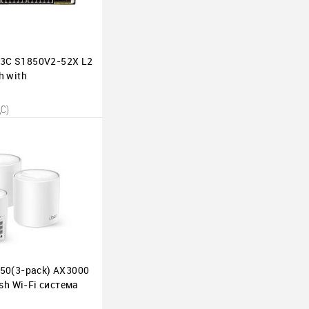
3C S1850V2-52X L2
h with
00BASE-T Ports and
-X SFP Plus Ports,
ДС)
 корзину
ю
В наличии
6 шт.
X50(3-pack) AX3000
h Wi‑Fi система