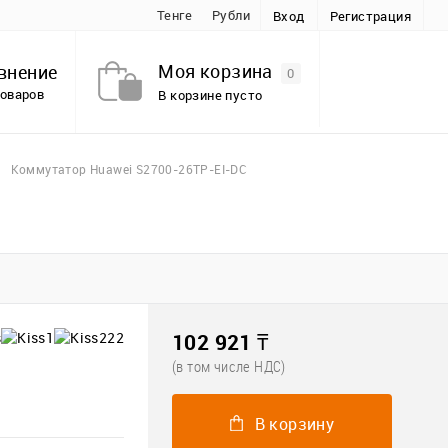
Тенге
Рубли
Вход
Регистрация
Моя корзина
внение
0
товаров
В корзине пусто
Коммутатор Huawei S2700-26TP-EI-DC
102 921 ₸
(в том числе НДС)
В корзину