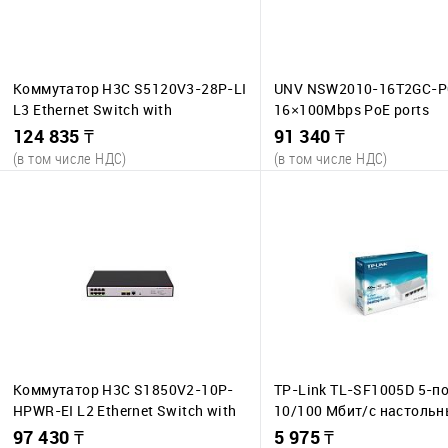
Коммутатор H3C S5120V3-28P-LI
UNV NSW2010-16T2GC-P
L3 Ethernet Switch with
16×100Mbps PoE ports
24*10/100/1000BASE-T Ports and
(RJ45)+2×1000Mbps Com
124 835 ₸
91 340 ₸
4*1000BASE-X SFP Ports,(AC)
(в том числе НДС)
(в том числе НДС)
В корзину
В корзину
К сравнению
К сравнению
В избранное
В наличии
В избранное
В 
5 шт.
9 ш
Коммутатор H3C S1850V2-10P-
TP-Link TL-SF1005D 5-п
HPWR-EI L2 Ethernet Switch with
10/100 Мбит/с настоль
8*10/100/1000BASE-T PoE+ Ports
коммутатор
97 430 ₸
5 975 ₸