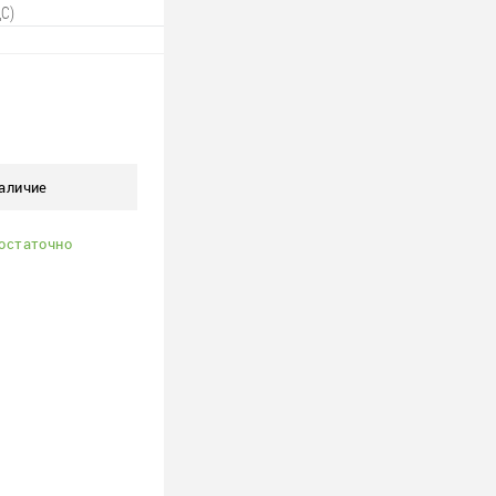
ДС)
 корзину
ю
аличие
В наличии
1 шт.
остаточно