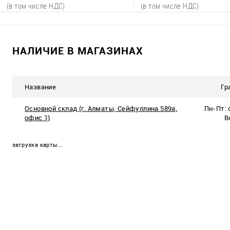
(AC 125W) and 2*1000BASE-X SFP
(в том числе НДС)
(в том числе НДС)
Ports,(AC)
В корзину
В корзину
НАЛИЧИЕ В МАГАЗИНАХ
К сравнению
К сравнению
В избранное
Название
В наличии
В избранное
В 
Гр
7 шт.
21 
Основной склад (г. Алматы, Сейфуллина 589а,
Пн-Пт: с
офис 1)
В
загрузка карты...