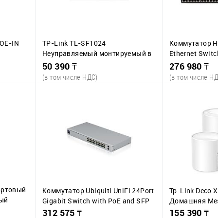
OE-IN
TP-Link TL-SF1024
Коммутатор H
Неуправляемый монтируемый в
Ethernet Switc
bo ports
стойку FAST ETHERNET комм-тор
48*10/100/10
50 390 ₸
276 980 ₸
4*1G/10G BASE
(в том числе НДС)
(в том числе Н
(AC)
В корзину
В
К сравнению
К сравнени
наличии
В избранное
В наличии
В избранное
т.
9 шт.
ортовый
Коммутатор Ubiquiti UniFi 24Port
Tp-Link Deco 
ный
Gigabit Switch with PoE and SFP
Домашняя Mes
312 575 ₸
155 390 ₸