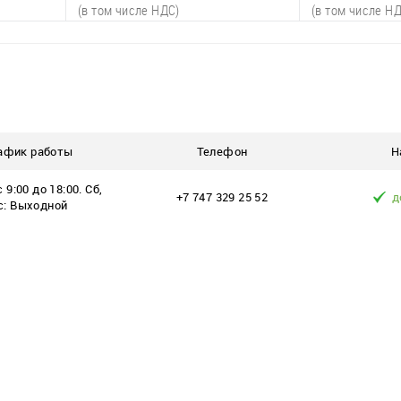
(в том числе НДС)
(в том числе Н
В корзину
В
К сравнению
К сравнени
наличии
афик работы
В избранное
Телефон
В наличии
В избранное
Н
шт.
3 шт.
 9:00 до 18:00. Сб,
+7 747 329 25 52
д
с: Выходной