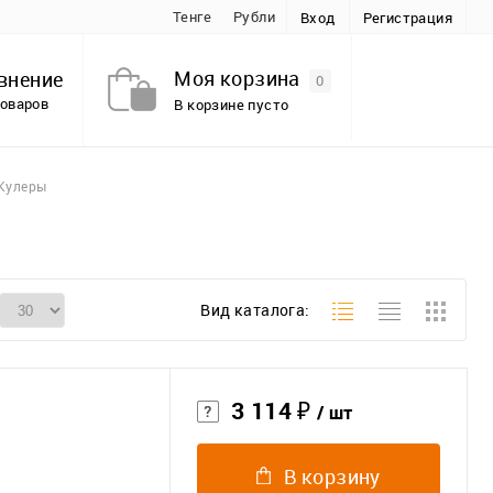
Тенге
Рубли
Вход
Регистрация
Моя корзина
внение
0
товаров
В корзине пусто
Кулеры
Вид каталога:
3 114 ₽
/ шт
В корзину