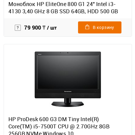
Моноблок HP EliteOne 800 G1 24" Intel i3-
4130 3,40 GHz 8 GB SSD 64GB, HDD 500 GB
79 900 ₸
/ шт
В корзину
HP ProDesk 600 G3 DM Tiny Intel(R)
Core(TM) i5-7500T CPU @ 2.70GHz 8GB
256GB NVMe Windows 10