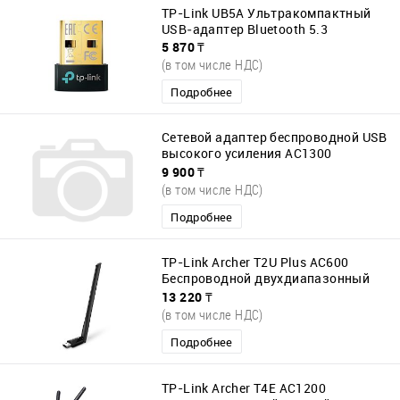
TP-Link UB5A Ультракомпактный
USB‑адаптер Bluetooth 5.3
5 870 ₸
(в том числе НДС)
Подробнее
Сетевой адаптер беспроводной USB
высокого усиления AC1300
Mercusys MA30H
9 900 ₸
(в том числе НДС)
Подробнее
TP-Link Archer T2U Plus AC600
Беспроводной двухдиапазонный
сетевой USB-адаптер
13 220 ₸
(в том числе НДС)
Подробнее
TP-Link Archer T4E AC1200