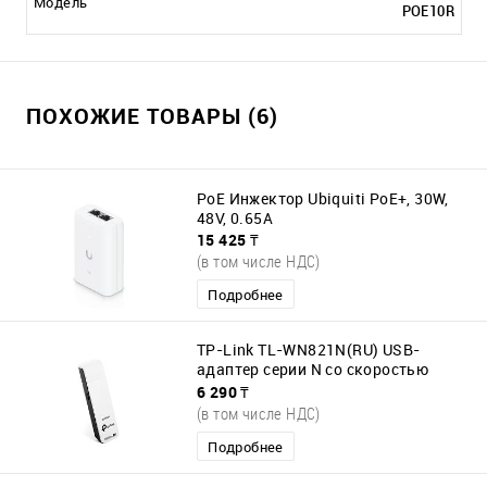
Модель
POE10R
ПОХОЖИЕ ТОВАРЫ (6)
PoE Инжектор Ubiquiti PoE+, 30W,
48V, 0.65A
15 425 ₸
(в том числе НДС)
Подробнее
TP-Link TL-WN821N(RU) USB-
адаптер серии N со скоростью
передачи данных до 300 Мбит/с
6 290 ₸
(в том числе НДС)
Подробнее