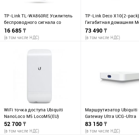
TP-Link TL-WA860RE Усилитель
TP-Link Deco X10(2-pack
беспроводного сигнала со
Гигабитная домашняя M
встроенной розеткой, 300Мб
система Wi-Fi 6
16 685 ₸
73 490 ₸
(в том числе НДС)
(в том числе НДС)
В корзину
В корзину
К сравнению
К сравнению
В избранное
В наличии
В избранное
В 
50 шт.
9 ш
WiFi точка доступа Ubiquiti
Маршрутизатор Ubiquiti
NanoLoco M5 LocoM5(EU)
Gateway Ultra UCG-Ultra
52 700 ₸
83 150 ₸
(в том числе НДС)
(в том числе НДС)