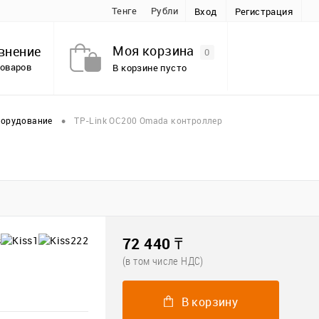
Тенге
Рубли
Вход
Регистрация
Моя корзина
внение
0
товаров
В корзине пусто
•
борудование
TP-Link OC200 Omada контроллер
72 440 ₸
(в том числе НДС)
В корзину