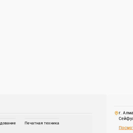
г. Алм
Сейфул
удование
Печатная техника
Посмот