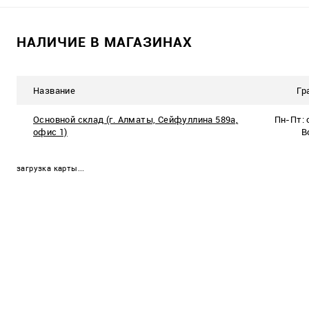
В корзину
В корзину
НАЛИЧИЕ В МАГАЗИНАХ
К сравнению
К сравнению
В избранное
Название
В наличии
В избранное
В 
Гр
12 шт.
9 ш
Основной склад (г. Алматы, Сейфуллина 589а,
Пн-Пт: с
офис 1)
В
загрузка карты...