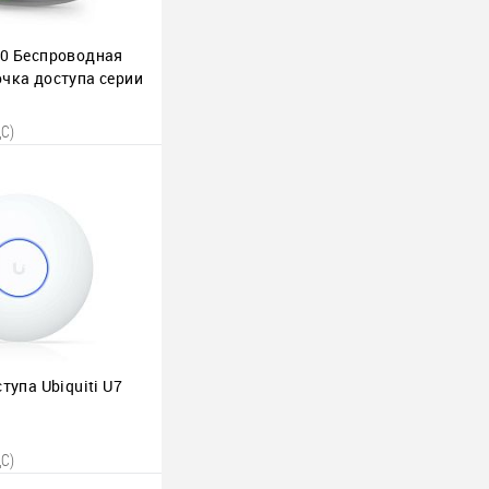
10 Беспроводная
очка доступа серии
о 300 Мбит/с
ДС)
 корзину
ю
В наличии
2 шт.
тупа Ubiquiti U7
ДС)