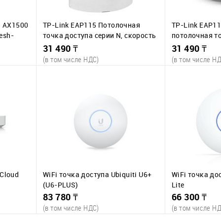
) AX1500
TP-Link EAP115 Потолочная
TP-Link EAP1
esh-
точка доступа серии N, скорость
потолочная т
до 300 Мбит/с
N, скорость д
31 490 ₸
31 490 ₸
(в том числе НДС)
(в том числе Н
В корзину
В
К сравнению
К сравнени
наличии
В избранное
В наличии
В избранное
т.
1 шт.
 Cloud
WiFi точка доступа Ubiquiti U6+
WiFi точка дос
(U6-PLUS)
Lite
83 780 ₸
66 300 ₸
(в том числе НДС)
(в том числе Н