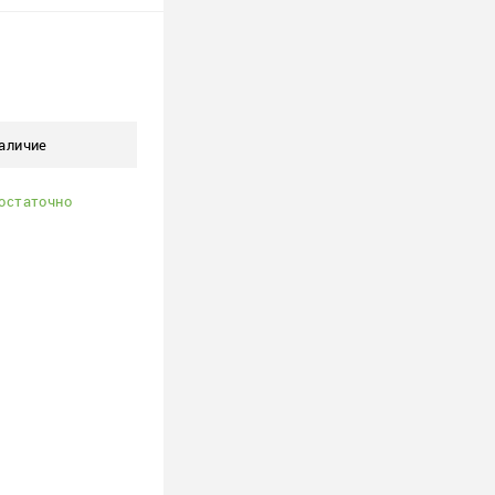
 корзину
ю
аличие
В наличии
50 шт.
остаточно