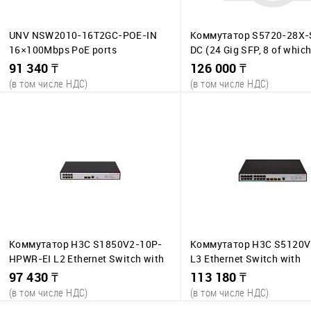
UNV NSW2010-16T2GC-POE-IN
Коммутатор S5720-28X-
16×100Mbps PoE ports
DC (24 Gig SFP, 8 of which
(RJ45)+2×1000Mbps Combo ports
dual-purpose 10/ 100/ 10
91 340 ₸
126 000 ₸
SFP, 4 10 Gig SFP+, DC -48
(в том числе НДС)
(в том числе НДС)
access)
В корзину
В корзину
К сравнению
К сравнению
В избранное
В наличии
В избранное
В 
9 шт.
43 
Коммутатор H3C S1850V2-10P-
Коммутатор H3C S5120V
HPWR-EI L2 Ethernet Switch with
L3 Ethernet Switch with
8*10/100/1000BASE-T PoE+ Ports
16*10/100/1000BASE-T P
97 430 ₸
113 180 ₸
(AC 125W) and 2*1000BASE-X SFP
4*1000BASE-X SFP Ports,
(в том числе НДС)
(в том числе НДС)
Ports,(AC)