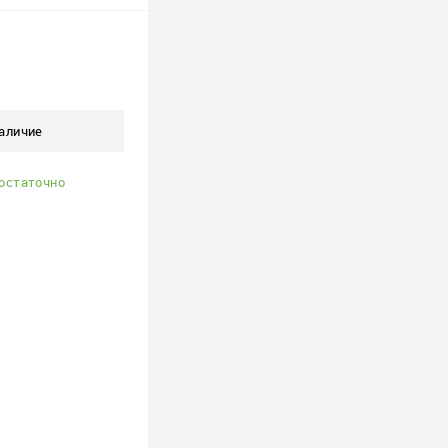
 корзину
ю
аличие
В наличии
3 шт.
остаточно