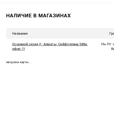
В корзину
В корзину
НАЛИЧИЕ В МАГАЗИНАХ
К сравнению
К сравнению
В избранное
Название
В наличии
В избранное
В 
Гр
7 шт.
8 ш
Основной склад (г. Алматы, Сейфуллина 589а,
Пн-Пт: с
офис 1)
В
загрузка карты...