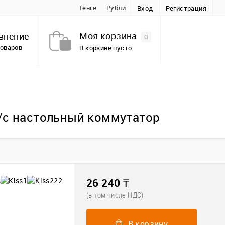
Тенге
Рубли
Вход
Регистрация
Моя корзина
внение
0
товаров
В корзине пусто
/с настольный коммутатор
26 240 ₸
(в том числе НДС)
В корзину