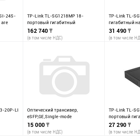
SI-24S-
TP-Link TL-SG1218MP 18-
TP-Link TL-S
 are
портовый гигабитный
гигабитный н
00 or
коммутатор с 16 портами PoE+
коммутатор с
162 740 ₸
31 490 ₸
V, front
(в том числе НДС)
(в том числе Н
В корзину
В
К сравнению
К сравнени
наличии
В избранное
В наличии
В избранное
шт.
1 шт.
3-20P-LI
Оптический трансивер,
TP-Link TL-SG
eSFP,GE,Single-mode
портовый гиг
orts and
Module(1310nm,10km,LC)
настольный к
15 000 ₸
27 290 ₸
(AC)
портами PoE+
(в том числе НДС)
(в том числе Н