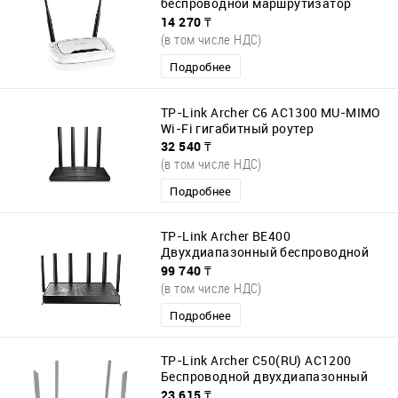
беспроводной маршрутизатор
серии N
14 270 ₸
(в том числе НДС)
Подробнее
TP-Link Archer C6 AC1300 MU-MIMO
Wi-Fi гигабитный роутер
32 540 ₸
(в том числе НДС)
Подробнее
TP-Link Archer BE400
Двухдиапазонный беспроводной
гигабитный маршрутизатор
99 740 ₸
(в том числе НДС)
Подробнее
TP-Link Archer C50(RU) AC1200
Беспроводной двухдиапазонный
маршрутизатор
23 615 ₸