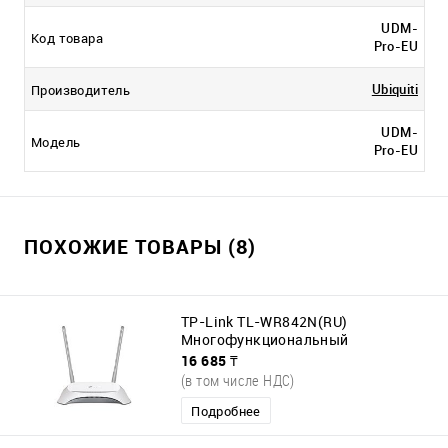
UDM-
Код товара
Pro-EU
Ubiquiti
Производитель
UDM-
Модель
Pro-EU
ПОХОЖИЕ ТОВАРЫ (8)
TP-Link TL-WR842N(RU)
Многофункциональный
беспроводной маршрутизатор
16 685 ₸
серии N 300Мб/с
(в том числе НДС)
Подробнее